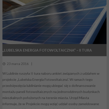
„LUBELSKA ENERGIA FOTOWOLTAICZNA” – II TURA
NABORU ANKIET
23 marca 2016
W Lublinie ruszyła II tura naboru ankiet związanych z udziałem w
projekcie „Lubelska Energia Fotowoltaiczna”. W ramach tego
przedsięwzięcia lublinianie mogą ubiegać się o dofinansowanie
montażu paneli fotowoltaicznych na jednorodzinnych budynkach
mieszkalnych położonych na terenie miasta. Urząd Miasta
informuje, że w Projekcie mogą wziąć udział osoby zameldowane