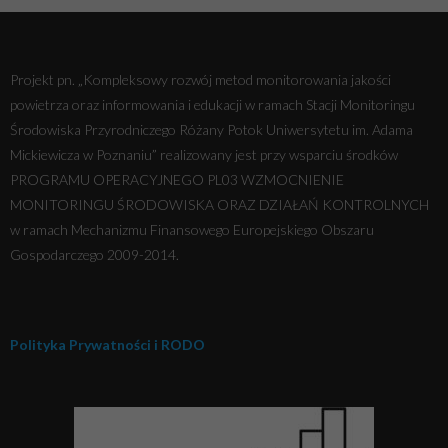
Projekt pn. „Kompleksowy rozwój metod monitorowania jakości
powietrza oraz informowania i edukacji w ramach Stacji Monitoringu
Środowiska Przyrodniczego Różany Potok Uniwersytetu im. Adama
Mickiewicza w Poznaniu” realizowany jest przy wsparciu środków
PROGRAMU OPERACYJNEGO PL03 WZMOCNIENIE
MONITORINGU ŚRODOWISKA ORAZ DZIAŁAŃ KONTROLNYCH
w ramach Mechanizmu Finansowego Europejskiego Obszaru
Gospodarczego 2009-2014.
Polityka Prywatności i RODO