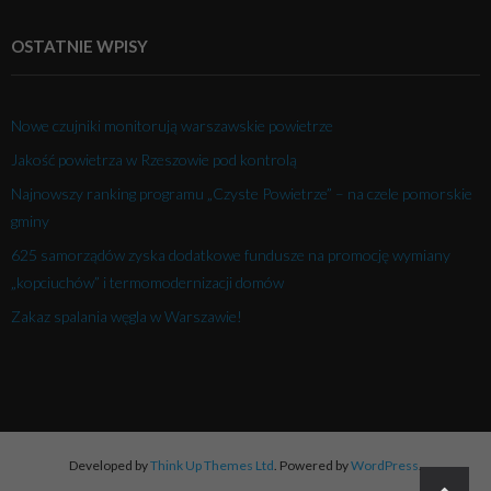
OSTATNIE WPISY
Nowe czujniki monitorują warszawskie powietrze
Jakość powietrza w Rzeszowie pod kontrolą
Najnowszy ranking programu „Czyste Powietrze” – na czele pomorskie
gminy
625 samorządów zyska dodatkowe fundusze na promocję wymiany
„kopciuchów” i termomodernizacji domów
Zakaz spalania węgla w Warszawie!
Developed by
Think Up Themes Ltd
. Powered by
WordPress
.