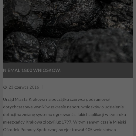
NIEMAL 1800 WNIOSKÓW!
23 czerwca 2016
Urząd Miasta Krakowa na początku czerwca podsumował
dotychczasowe wyniki w zakresie naboru wniosków o udzielenie
dotacji na zmianę systemu ogrzewania. Takich aplikacji w tym roku
mieszkańcy Krakowa złożyli już 1797. W tym samym czasie Miejski
Ośrodek Pomocy Społecznej zarejestrował 405 wniosków o