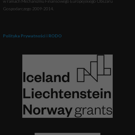
w ramach Mechanizmu Finansowego Europejskiego Obszaru
Gospodarczego 2009-2014.
Polityka Prywatności i RODO