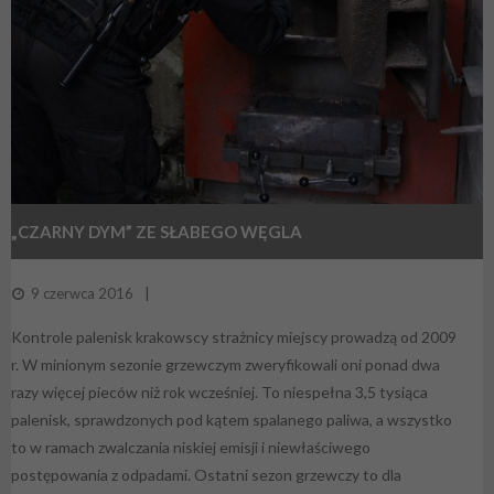
„CZARNY DYM” ZE SŁABEGO WĘGLA
9 czerwca 2016
Kontrole palenisk krakowscy strażnicy miejscy prowadzą od 2009
r. W minionym sezonie grzewczym zweryfikowali oni ponad dwa
razy więcej pieców niż rok wcześniej. To niespełna 3,5 tysiąca
palenisk, sprawdzonych pod kątem spalanego paliwa, a wszystko
to w ramach zwalczania niskiej emisji i niewłaściwego
postępowania z odpadami. Ostatni sezon grzewczy to dla