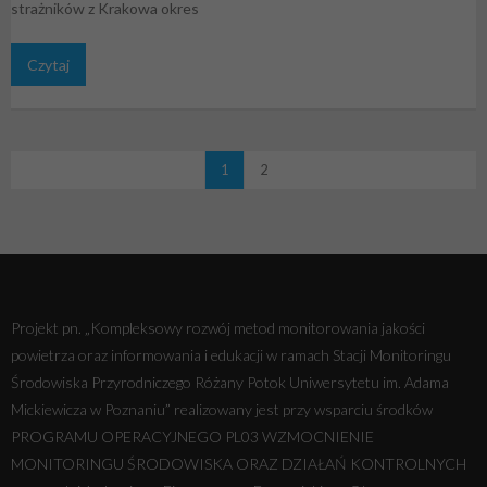
strażników z Krakowa okres
Czytaj
1
2
Projekt pn. „Kompleksowy rozwój metod monitorowania jakości
powietrza oraz informowania i edukacji w ramach Stacji Monitoringu
Środowiska Przyrodniczego Różany Potok Uniwersytetu im. Adama
Mickiewicza w Poznaniu” realizowany jest przy wsparciu środków
PROGRAMU OPERACYJNEGO PL03 WZMOCNIENIE
MONITORINGU ŚRODOWISKA ORAZ DZIAŁAŃ KONTROLNYCH