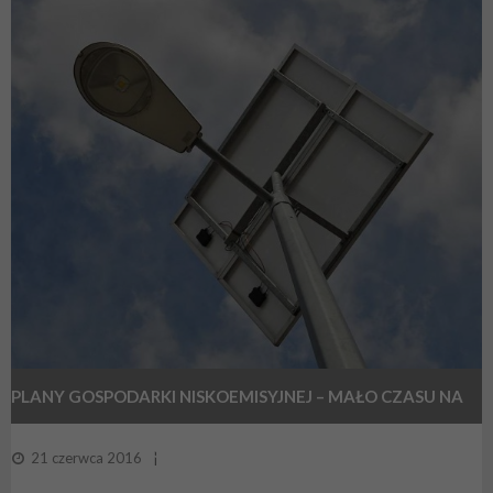
PLANY GOSPODARKI NISKOEMISYJNEJ – MAŁO CZASU NA
SKŁADANIE WNIOSKÓW
21 czerwca 2016