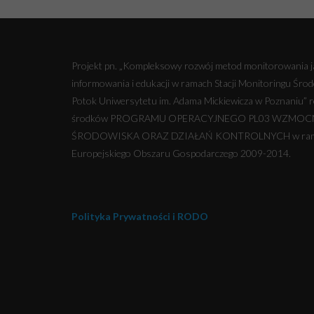
Projekt pn. „Kompleksowy rozwój metod monitorowania ja
informowania i edukacji w ramach Stacji Monitoringu Śr
Potok Uniwersytetu im. Adama Mickiewicza w Poznaniu” re
środków PROGRAMU OPERACYJNEGO PL03 WZMOC
ŚRODOWISKA ORAZ DZIAŁAŃ KONTROLNYCH w ramac
Europejskiego Obszaru Gospodarczego 2009-2014.
Polityka Prywatności i RODO