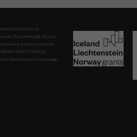
kości powietrza oraz
odowiska Przyrodniczego Różany
alizowany jest przy wsparciu
NIENIE MONITORINGU
h Mechanizmu Finansowego