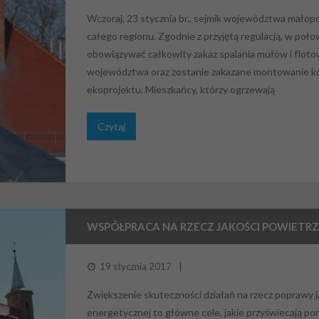
Wczoraj, 23 stycznia br., sejmik województwa małop
całego regionu. Zgodnie z przyjętą regulacją, w poł
obowiązywać całkowity zakaz spalania mułów i flot
województwa oraz zostanie zakazane montowanie kot
ekoprojektu. Mieszkańcy, którzy ogrzewają
Czytaj
WSPÓŁPRACA NA RZECZ JAKOŚCI POWIETR
19 stycznia 2017
Zwiększenie skuteczności działań na rzecz poprawy 
energetycznej to główne cele, jakie przyświecają p