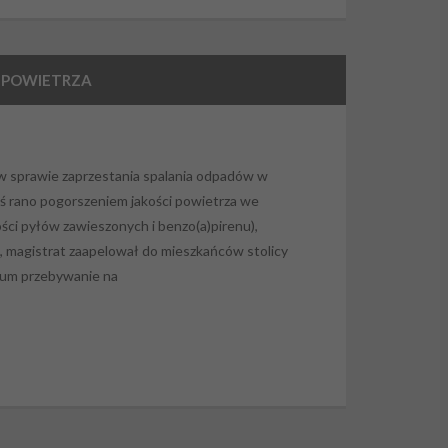
Ą POWIETRZA
w sprawie zaprzestania spalania odpadów w
ś rano pogorszeniem jakości powietrza we
ści pyłów zawieszonych i benzo(a)pirenu),
u, magistrat zaapelował do mieszkańców stolicy
imum przebywanie na