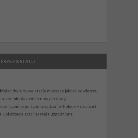
t
RZEZ 8 STACJI
iałać dwie nowe stacje mierzące jakość powietrza.
 uruchomieniu dwóch nowych stacji
ej liczbie tego typu urządzeń w Polsce – działa ich
Lokalizacja stacji została uzgodniona