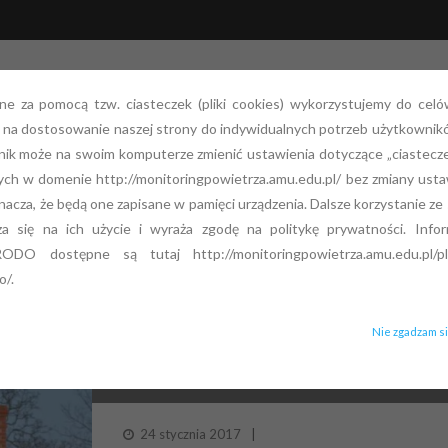
ane za pomocą tzw. ciasteczek (pliki cookies) wykorzystujemy do celó
ż na dostosowanie naszej strony do indywidualnych potrzeb użytkownik
g powietrza
Aktualności
Zamówienia Publiczne
ik może na swoim komputerze zmienić ustawienia dotyczące „ciasteczek
ych w domenie http://monitoringpowietrza.amu.edu.pl/ bez zmiany usta
nacza, że będą one zapisane w pamięci urządzenia. Dalsze korzystanie ze 
/
2017
/
STYCZEŃ
a się na ich użycie i wyraża zgodę na politykę prywatności. Inform
MONTHLY ARCHIVES:
STYCZEŃ 2017
ODO dostępne są tutaj http://monitoringpowietrza.amu.edu.pl/pl/k
o/.
Nie zgadzam s
UCHWAŁA ANTYSMOGOWA DLA MAŁOPOLSK
24 stycznia 2017