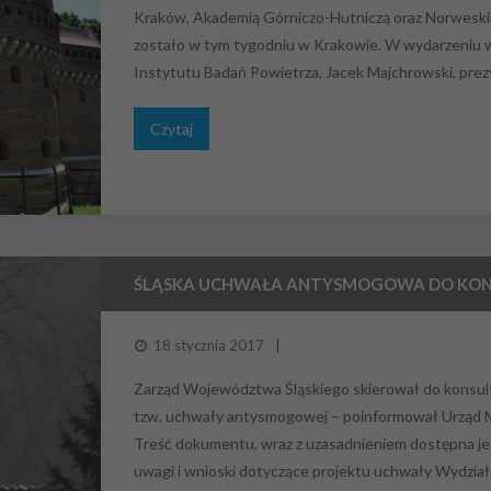
Kraków, Akademią Górniczo-Hutniczą oraz Norweski
zostało w tym tygodniu w Krakowie. W wydarzeniu wz
Instytutu Badań Powietrza, Jacek Majchrowski, pre
Czytaj
ŚLĄSKA UCHWAŁA ANTYSMOGOWA DO KON
18 stycznia 2017
Zarząd Województwa Śląskiego skierował do konsulta
tzw. uchwały antysmogowej – poinformował Urząd
Treść dokumentu, wraz z uzasadnieniem dostępna jes
uwagi i wnioski dotyczące projektu uchwały Wydzi