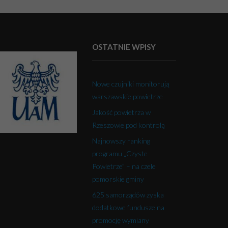
OSTATNIE WPISY
Nowe czujniki monitorują
warszawskie powietrze
Jakość powietrza w
Rzeszowie pod kontrolą
Najnowszy ranking
programu „Czyste
Powietrze” – na czele
pomorskie gminy
625 samorządów zyska
dodatkowe fundusze na
promocję wymiany