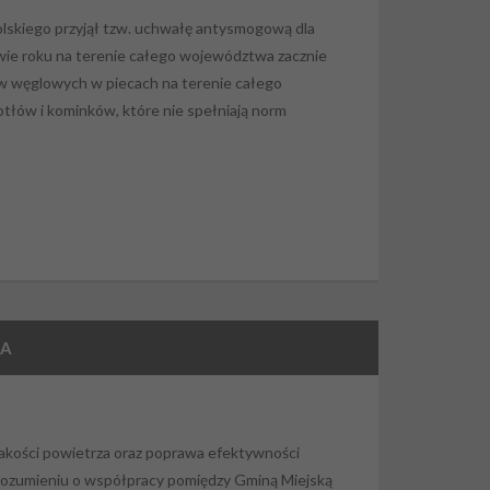
olskiego przyjął tzw. uchwałę antysmogową dla
owie roku na terenie całego województwa zacznie
ów węglowych w piecach na terenie całego
łów i kominków, które nie spełniają norm
ZA
jakości powietrza oraz poprawa efektywności
orozumieniu o współpracy pomiędzy Gminą Miejską