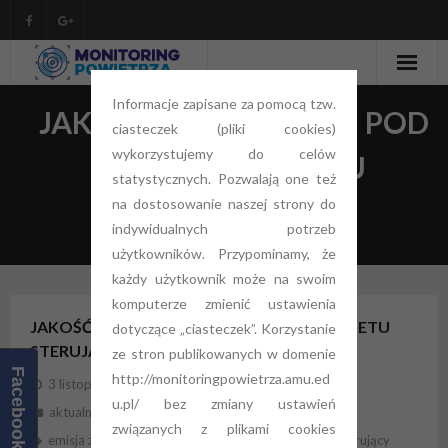
Informacje zapisane za pomocą tzw.
O projekcie
JAKOŚĆ POWIETRZA – POD
ciasteczek (pliki cookies)
Monitoring powietrza
wykorzystujemy do celów
OKIEM KOMITETU
statystycznych. Pozwalają one też
Aktualności
STERUJĄCEGO
na dostosowanie naszej strony do
indywidualnych potrzeb
Zamówienia Publiczne
użytkowników. Przypominamy, że
każdy użytkownik może na swoim
Kontakt
komputerze zmienić ustawienia
JAKOŚĆ POWIETRZA – POD OKIEM KOMITETU
dotyczące „ciasteczek”. Korzystanie
STERUJĄCEGO
ze stron publikowanych w domenie
Facebook
http://monitoringpowietrza.amu.ed
3 listopada 2016
redakcja
u.pl/ bez zmiany ustawień
aktualności
,
strona główna
związanych z plikami cookies
emisja zanieczyszczeń
,
jakość powietrza
,
Komitet Sterujący