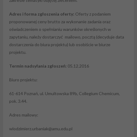
zakresie tematyki objętej zleceniem.
Adres i forma zgłoszenia oferty:
Oferty z podaniem
proponowanej ceny brutto za wykonanie zadania oraz
oświadczeniem o spełnianiu warunków określonych w
zapytaniu, należy dostarczyć mailowo, pocztą (decyduje data
dostarczenia do biura projektu) lub osobiście w biurze
projektu.
Termin nadsyłania zgłoszeń:
05.12.2016
Biuro projektu:
61-614 Poznań, ul. Umultowska 89b, Collegium Chemicum,
pok. 3.44.
Adres mailowy:
wlodzimierz.urbaniak@amu.edu.pl